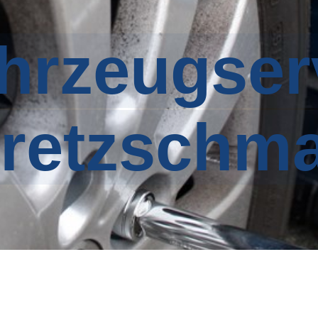
rzeugser
retzschm