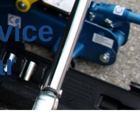
vice
ar